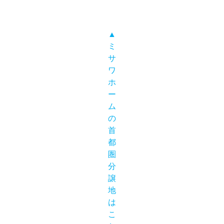
▲
ミ
サ
ワ
ホ
ー
ム
の
首
都
圏
分
譲
地
は
こ